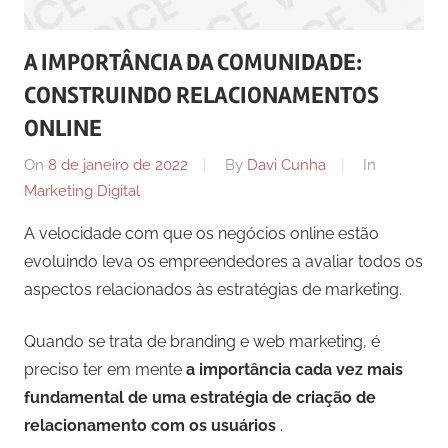
comunicação
ativos
A IMPORTÂNCIA DA COMUNIDADE:
com
CONSTRUINDO RELACIONAMENTOS
os
seus
ONLINE
vários
On
8 de janeiro de 2022
By
Davi Cunha
In
púbicos.
Marketing Digital
A velocidade com que os negócios online estão
evoluindo leva os empreendedores a avaliar todos os
aspectos relacionados às estratégias de marketing.
Quando se trata de branding e web marketing, é
preciso ter em mente
a importância cada vez mais
fundamental de uma estratégia de criação de
relacionamento com os usuários
.