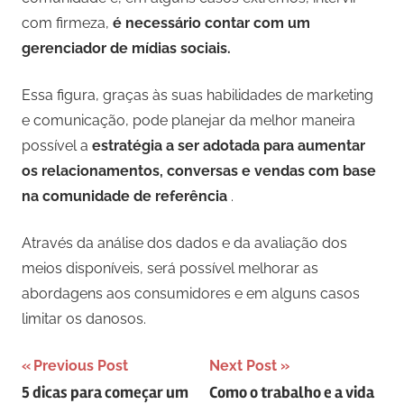
com firmeza,
é necessário contar com um
gerenciador de mídias sociais.
Essa figura, graças às suas habilidades de marketing
e comunicação, pode planejar da melhor maneira
possível a
estratégia a ser adotada para aumentar
os relacionamentos, conversas e vendas com base
na comunidade de referência
.
Através da análise dos dados e da avaliação dos
meios disponíveis, será possível melhorar as
abordagens aos consumidores e em alguns casos
limitar os danosos.
Navegação
Previous Post
Next Post
5 dicas para começar um
Como o trabalho e a vida