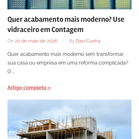
comunicação
ativos
Quer acabamento mais moderno? Use
com
vidraceiro em Contagem
os
seus
On
20 de maio de 2026
By
Davi Cunha
vários
púbicos.
Quer acabamento mais moderno sem transformar
sua casa ou empresa em uma reforma complicada?
O …
Artigo completo