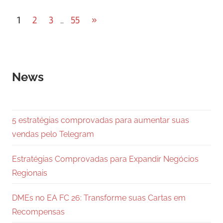
Paginação
Next
1
2
3
55
»
…
Posts
de
posts
News
5 estratégias comprovadas para aumentar suas
vendas pelo Telegram
Estratégias Comprovadas para Expandir Negócios
Regionais
DMEs no EA FC 26: Transforme suas Cartas em
Recompensas