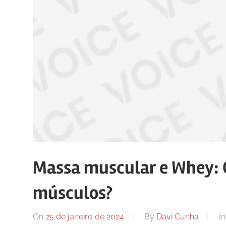
Massa muscular e Whey: Q
músculos?
On
25 de janeiro de 2024
By
Davi Cunha
I