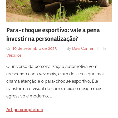
comunicação
ativos
com
os
Para-choque esportivo: vale a pena
seus
investir na personalização?
vários
púbicos.
On
10 de setembro de 2025
By
Davi Cunha
In
Veículos
O universo da personalização automotiva vem
crescendo cada vez mais, e um dos itens que mais
chama atenção é o para-choque esportivo. Ele
transforma o visual do carro, deixa o design mais
agressivo e moderno, …
Artigo completo