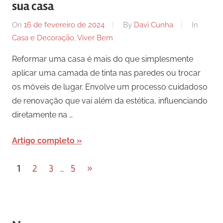
sua casa
On
16 de fevereiro de 2024
By
Davi Cunha
In
Casa e Decoração
,
Viver Bem
Reformar uma casa é mais do que simplesmente
aplicar uma camada de tinta nas paredes ou trocar
os móveis de lugar. Envolve um processo cuidadoso
de renovação que vai além da estética, influenciando
diretamente na …
Artigo completo
Paginação
Next
1
2
3
5
»
…
Posts
de
posts