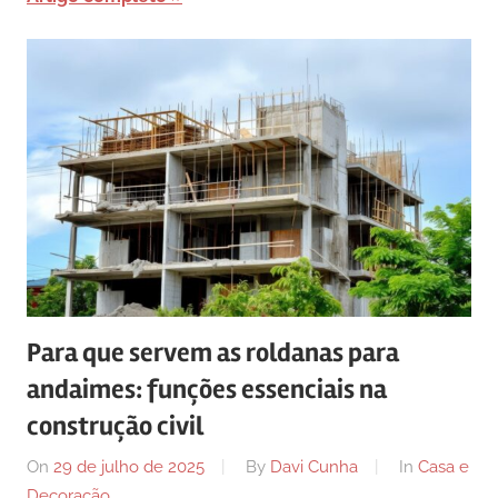
Para que servem as roldanas para
andaimes: funções essenciais na
construção civil
On
29 de julho de 2025
By
Davi Cunha
In
Casa e
Decoração