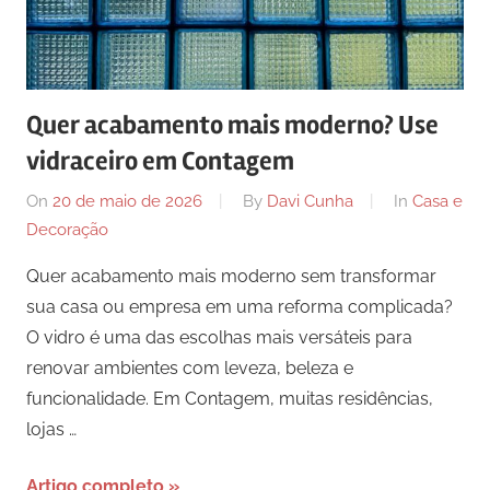
comunicação
ativos
com
os
Quer acabamento mais moderno? Use
seus
vidraceiro em Contagem
vários
púbicos.
On
20 de maio de 2026
By
Davi Cunha
In
Casa e
Decoração
Quer acabamento mais moderno sem transformar
sua casa ou empresa em uma reforma complicada?
O vidro é uma das escolhas mais versáteis para
renovar ambientes com leveza, beleza e
funcionalidade. Em Contagem, muitas residências,
lojas …
Artigo completo