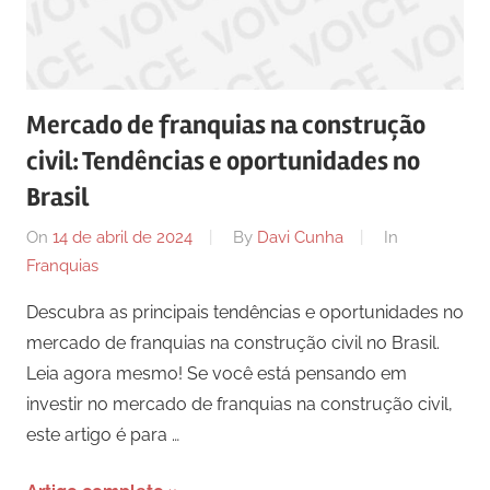
comunicação
ativos
com
os
Mercado de franquias na construção
seus
civil: Tendências e oportunidades no
vários
púbicos.
Brasil
On
14 de abril de 2024
By
Davi Cunha
In
Franquias
Descubra as principais tendências e oportunidades no
mercado de franquias na construção civil no Brasil.
Leia agora mesmo! Se você está pensando em
investir no mercado de franquias na construção civil,
este artigo é para …