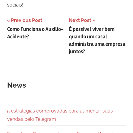
sociais!
Navegação
Previous Post
Next Post
Como Funciona o Auxílio-
É possível viver bem
de
Acidente?
quando um casal
Post
administra uma empresa
juntos?
News
5 estratégias comprovadas para aumentar suas
vendas pelo Telegram