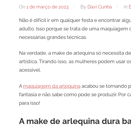
On
1 de março de 2023
By
Davi Cunha
In
E
Não é difícil ir em qualquer festa e encontrar a
adulto. Isso porque se trata de uma maquiagem qu
necessárias grandes técnicas.
Na verdade, a make de arlequina só necessita d
artística. Tirando isso, as mulheres podem usar 
acessível.
A
maquiagem da arlequina
acabou se tornando p
fantasia e não sabe como pode se produzir. Por c
para isso!
A make de arlequina dura b