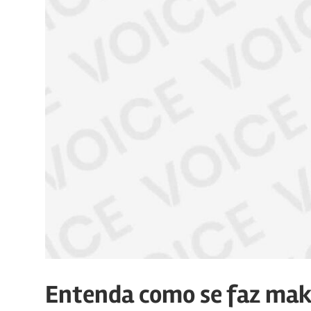
manter
canais
de
comunicação
ativos
com
os
seus
vários
púbicos.
Entenda como se faz mak