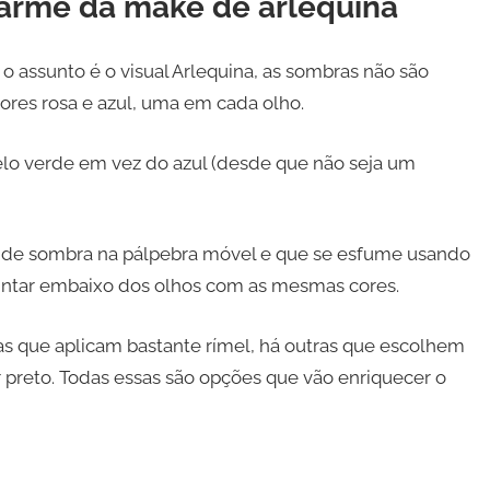
arme da make de arlequina
o assunto é o visual Arlequina, as sombras não são
ores rosa e azul, uma em cada olho.
elo verde em vez do azul (desde que não seja um
e de sombra na pálpebra móvel e que se esfume usando
pintar embaixo dos olhos com as mesmas cores.
as que aplicam bastante rímel, há outras que escolhem
r preto. Todas essas são opções que vão enriquecer o