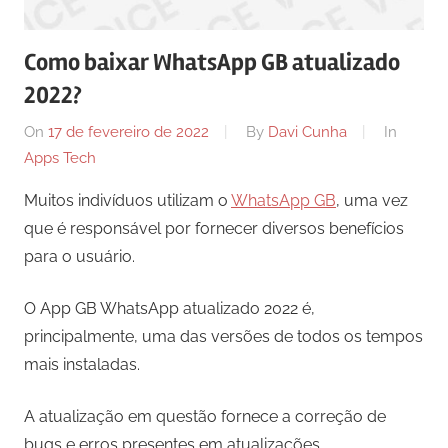
comunicação
ativos
Como baixar WhatsApp GB atualizado
com
2022?
os
seus
On
17 de fevereiro de 2022
By
Davi Cunha
In
vários
Apps Tech
púbicos.
Muitos indivíduos utilizam o
WhatsApp GB
, uma vez
que é responsável por fornecer diversos benefícios
para o usuário.
O App GB WhatsApp atualizado 2022 é,
principalmente, uma das versões de todos os tempos
mais instaladas.
A atualização em questão fornece a correção de
bugs e erros presentes em atualizações