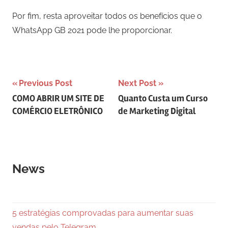
Por fim, resta aproveitar todos os benefícios que o
WhatsApp GB 2021 pode lhe proporcionar.
Navegação
Previous Post
Next Post
COMO ABRIR UM SITE DE
Quanto Custa um Curso
de
COMÉRCIO ELETRÔNICO
de Marketing Digital
Post
News
5 estratégias comprovadas para aumentar suas
vendas pelo Telegram