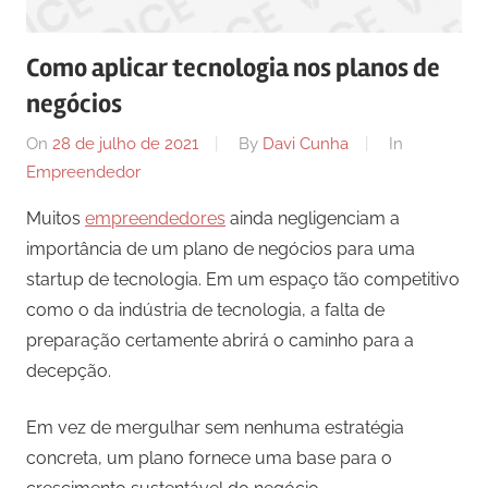
comunicação
ativos
Como aplicar tecnologia nos planos de
com
negócios
os
seus
On
28 de julho de 2021
By
Davi Cunha
In
vários
Empreendedor
púbicos.
Muitos
empreendedores
ainda negligenciam a
importância de um plano de negócios para uma
startup de tecnologia. Em um espaço tão competitivo
como o da indústria de tecnologia, a falta de
preparação certamente abrirá o caminho para a
decepção.
Em vez de mergulhar sem nenhuma estratégia
concreta, um plano fornece uma base para o