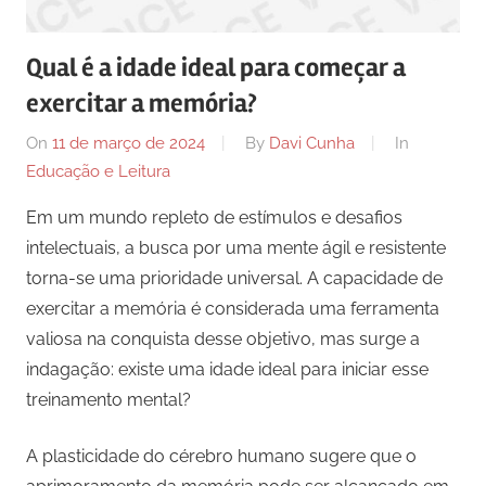
comunicação
ativos
Qual é a idade ideal para começar a
com
exercitar a memória?
os
seus
On
11 de março de 2024
By
Davi Cunha
In
vários
Educação e Leitura
púbicos.
Em um mundo repleto de estímulos e desafios
intelectuais, a busca por uma mente ágil e resistente
torna-se uma prioridade universal. A capacidade de
exercitar a memória é considerada uma ferramenta
valiosa na conquista desse objetivo, mas surge a
indagação: existe uma idade ideal para iniciar esse
treinamento mental?
A plasticidade do cérebro humano sugere que o