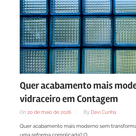
manter
canais
de
comunicação
ativos
com
os
seus
vários
Quer acabamento mais mode
púbicos.
vidraceiro em Contagem
On
20 de maio de 2026
By
Davi Cunha
Quer acabamento mais moderno sem transforma
uma reforma complicada? O …