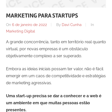
comunicação
ativos
MARKETING PARA STARTUPS
com
os
On
6 de janeiro de 2022
By
Davi Cunha
In
seus
Marketing Digital
vários
A grande concorrência, tanto em território real quanto
púbicos.
virtual, por novas empresas é um obstáculo
objetivamente complexo a ser superado.
Embora as ideias iniciais possam ter valor, não é fácil
emergir em um caos de competitividade e estratégias
de marketing agressivas.
Uma start-up precisa se dar a conhecer e a web é
um ambiente em que muitas pessoas estão
presentes.