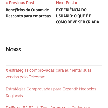
Navegação
Previous Post
Next Post
Benefícios do Cupom de
EXPERIÊNCIA DO
de
Desconto para empresas
USUÁRIO: O QUE É E
Post
COMO DEVE SER CRIADA
News
5 estratégias comprovadas para aumentar suas
vendas pelo Telegram
Estratégias Comprovadas para Expandir Negócios
Regionais
DMEs no EA FC 26: Transforme suas Cartas em