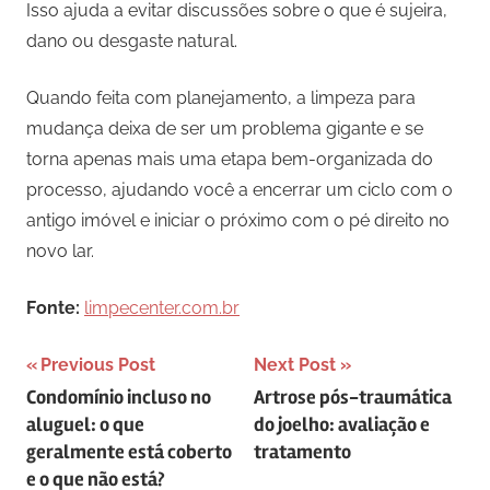
Isso ajuda a evitar discussões sobre o que é sujeira,
dano ou desgaste natural.
Quando feita com planejamento, a limpeza para
mudança deixa de ser um problema gigante e se
torna apenas mais uma etapa bem-organizada do
processo, ajudando você a encerrar um ciclo com o
antigo imóvel e iniciar o próximo com o pé direito no
novo lar.
Fonte:
limpecenter.com.br
Navegação
Previous Post
Next Post
Condomínio incluso no
Artrose pós-traumática
de
aluguel: o que
do joelho: avaliação e
Post
geralmente está coberto
tratamento
e o que não está?