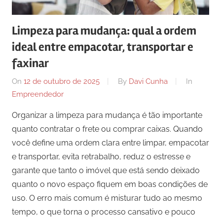
comunicação
ativos
Limpeza para mudança: qual a ordem
com
ideal entre empacotar, transportar e
os
seus
faxinar
vários
On
12 de outubro de 2025
By
Davi Cunha
In
púbicos.
Empreendedor
Organizar a limpeza para mudança é tão importante
quanto contratar o frete ou comprar caixas. Quando
você define uma ordem clara entre limpar, empacotar
e transportar, evita retrabalho, reduz o estresse e
garante que tanto o imóvel que está sendo deixado
quanto o novo espaço fiquem em boas condições de
uso. O erro mais comum é misturar tudo ao mesmo
tempo, o que torna o processo cansativo e pouco