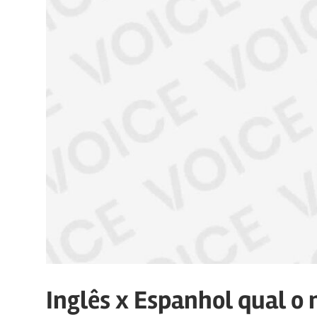
manter
canais
de
comunicação
ativos
com
os
seus
vários
púbicos.
Inglês x Espanhol qual o 