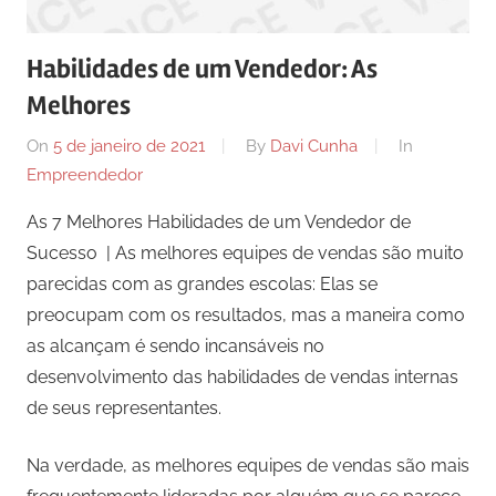
comunicação
ativos
Habilidades de um Vendedor: As
com
Melhores
os
seus
On
5 de janeiro de 2021
By
Davi Cunha
In
vários
Empreendedor
púbicos.
As 7 Melhores Habilidades de um Vendedor de
Sucesso | As melhores equipes de vendas são muito
parecidas com as grandes escolas: Elas se
preocupam com os resultados, mas a maneira como
as alcançam é sendo incansáveis no
desenvolvimento das habilidades de vendas internas
de seus representantes.
Na verdade, as melhores equipes de vendas são mais