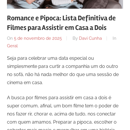
comunicação
ativos
Romance e Pipoca: Lista Definitiva de
com
Filmes para Assistir em Casa a Dois
os
seus
On
5 de novembro de 2025
By
Davi Cunha
In
vários
Geral
púbicos.
Seja para celebrar uma data especial ou
simplesmente para curtir a companhia um do outro
no sofá, não há nada melhor do que uma sessão de
cinema em casa.
A busca por filmes para assistir em casa a dois é
super comum, afinal, um bom filme tem o poder de
nos fazer rir, chorar e, acima de tudo, nos conectar
com quem amamos. Preparar a pipoca, escolher o