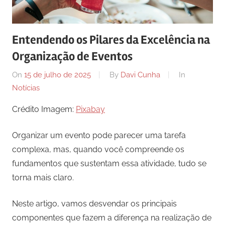
comunicação
ativos
com
Entendendo os Pilares da Excelência na
os
Organização de Eventos
seus
vários
On
15 de julho de 2025
By
Davi Cunha
In
púbicos.
Notícias
Crédito Imagem:
Pixabay
Organizar um evento pode parecer uma tarefa
complexa, mas, quando você compreende os
fundamentos que sustentam essa atividade, tudo se
torna mais claro.
Neste artigo, vamos desvendar os principais
componentes que fazem a diferença na realização de