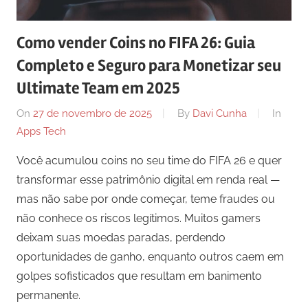
comunicação
ativos
Como vender Coins no FIFA 26: Guia
com
Completo e Seguro para Monetizar seu
os
seus
Ultimate Team em 2025
vários
On
27 de novembro de 2025
By
Davi Cunha
In
púbicos.
Apps Tech
Você acumulou coins no seu time do FIFA 26 e quer
transformar esse patrimônio digital em renda real —
mas não sabe por onde começar, teme fraudes ou
não conhece os riscos legítimos. Muitos gamers
deixam suas moedas paradas, perdendo
oportunidades de ganho, enquanto outros caem em
golpes sofisticados que resultam em banimento
permanente.