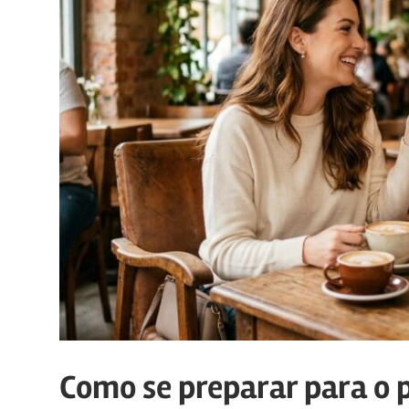
manter
canais
de
comunicação
ativos
com
os
seus
vários
púbicos.
Como se preparar para o