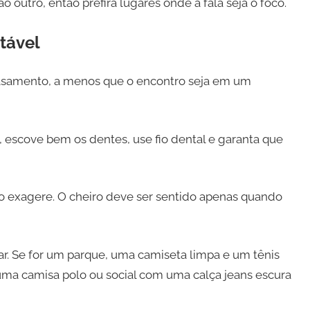
 outro, então prefira lugares onde a fala seja o foco.
rtável
casamento, a menos que o encontro seja em um
scove bem os dentes, use fio dental e garanta que
 exagere. O cheiro deve ser sentido apenas quando
. Se for um parque, uma camiseta limpa e um tênis
 uma camisa polo ou social com uma calça jeans escura