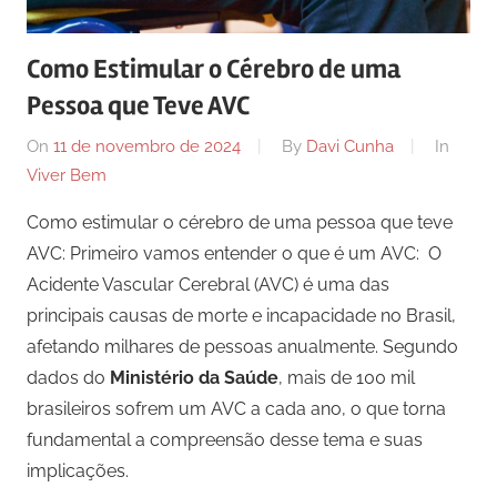
comunicação
ativos
Como Estimular o Cérebro de uma
com
Pessoa que Teve AVC
os
seus
On
11 de novembro de 2024
By
Davi Cunha
In
vários
Viver Bem
púbicos.
Como estimular o cérebro de uma pessoa que teve
AVC: ​Primeiro vamos entender o que é um AVC: O
Acidente Vascular Cerebral (AVC) é uma das
principais causas de morte e incapacidade no Brasil,
afetando milhares de pessoas anualmente. Segundo
dados do
Ministério da Saúde
, mais de 100 mil
brasileiros sofrem um AVC a cada ano, o que torna
fundamental a compreensão desse tema e suas
implicações.