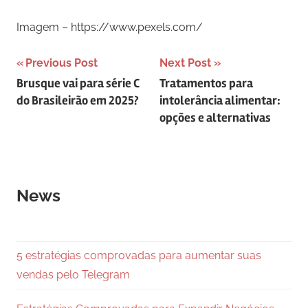
Imagem – https://www.pexels.com/
Navegação
Previous Post
Next Post
Brusque vai para série C
Tratamentos para
de
do Brasileirão em 2025?
intolerância alimentar:
Post
opções e alternativas
News
5 estratégias comprovadas para aumentar suas
vendas pelo Telegram