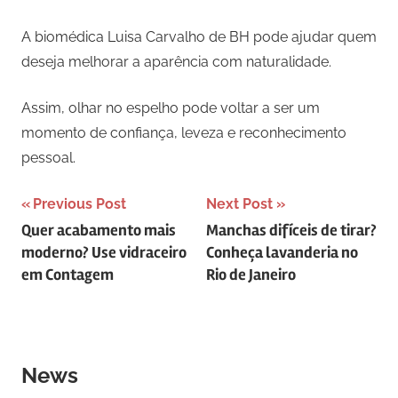
A biomédica Luisa Carvalho de BH pode ajudar quem
deseja melhorar a aparência com naturalidade.
Assim, olhar no espelho pode voltar a ser um
momento de confiança, leveza e reconhecimento
pessoal.
Navegação
Previous Post
Next Post
Quer acabamento mais
Manchas difíceis de tirar?
de
moderno? Use vidraceiro
Conheça lavanderia no
Post
em Contagem
Rio de Janeiro
News