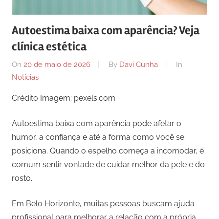
comunicação
ativos
Autoestima baixa com aparência? Veja
com
clínica estética
os
seus
On
20 de maio de 2026
By
Davi Cunha
In
vários
Notícias
púbicos.
Crédito Imagem: pexels.com
Autoestima baixa com aparência pode afetar o
humor, a confiança e até a forma como você se
posiciona. Quando o espelho começa a incomodar, é
comum sentir vontade de cuidar melhor da pele e do
rosto.
Em Belo Horizonte, muitas pessoas buscam ajuda
profissional para melhorar a relação com a própria