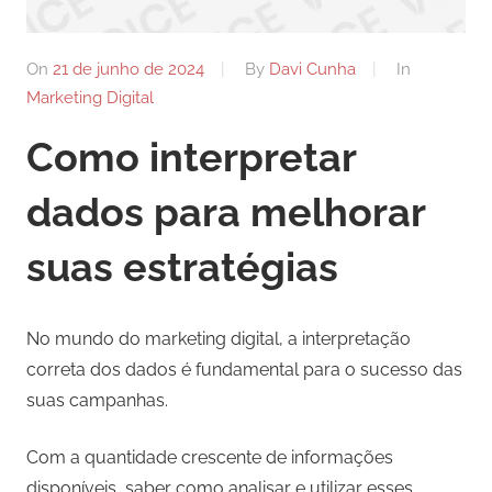
comunicação
ativos
On
21 de junho de 2024
By
Davi Cunha
In
com
Marketing Digital
os
seus
Como interpretar
vários
púbicos.
dados para melhorar
suas estratégias
No mundo do marketing digital, a interpretação
correta dos dados é fundamental para o sucesso das
suas campanhas.
Com a quantidade crescente de informações
disponíveis, saber como analisar e utilizar esses