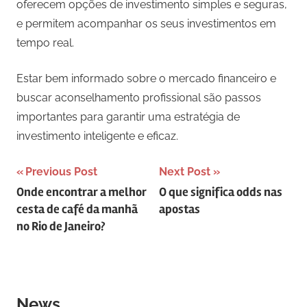
oferecem opções de investimento simples e seguras,
e permitem acompanhar os seus investimentos em
tempo real.
Estar bem informado sobre o mercado financeiro e
buscar aconselhamento profissional são passos
importantes para garantir uma estratégia de
investimento inteligente e eficaz.
Navegação
Previous Post
Next Post
Onde encontrar a melhor
O que significa odds nas
de
cesta de café da manhã
apostas
Post
no Rio de Janeiro?
News