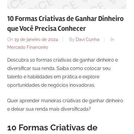
comunicação
ativos
10 Formas Criativas de Ganhar Dinheiro
com
que Você Precisa Conhecer
os
seus
On
19 de janeiro de 2024
By
Davi Cunha
In
vários
Mercado Financeiro
púbicos.
Descubra 10 formas criativas de ganhar dinheiro e
diversificar sua renda. Saiba como colocar seu
talento e habilidades em prática e explore
oportunidades de negócios inovadoras.
Quer aprender maneiras criativas de ganhar dinheiro
e deixar sua renda mais diversificada?
10 Formas Criativas de